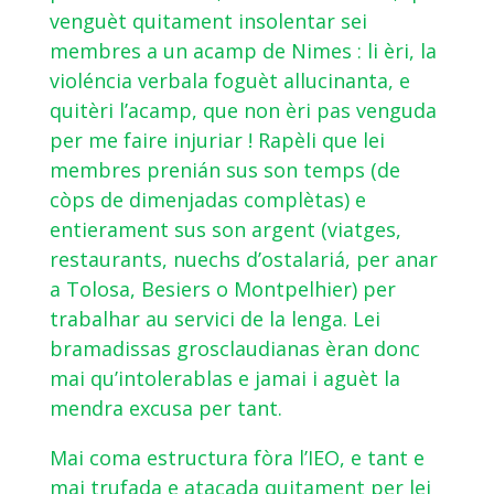
venguèt quitament insolentar sei
membres a un acamp de Nimes : li èri, la
violéncia verbala foguèt allucinanta, e
quitèri l’acamp, que non èri pas venguda
per me faire injuriar ! Rapèli que lei
membres prenián sus son temps (de
còps de dimenjadas complètas) e
entierament sus son argent (viatges,
restaurants, nuechs d’ostalariá, per anar
a Tolosa, Besiers o Montpelhier) per
trabalhar au servici de la lenga. Lei
bramadissas grosclaudianas èran donc
mai qu’intolerablas e jamai i aguèt la
mendra excusa per tant.
Mai coma estructura fòra l’IEO, e tant e
mai trufada e atacada quitament per lei