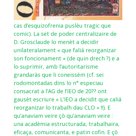
cas d’esquizofrenia puslèu tragic que
comic). La set de poder centralizaire de
D. Grosclaude lo menèt a decidir
unilateralament « que faliá reorganizar
son foncionament » (de quin drech ?) e a
lo suprimir, amb l’autoritarisme
grandaràs que li coneissèm (cf. sei
rodomontadas dins lo n° especiau
consacrat a l’AG de l’IEO de 20?? ont
gausèt escriure « L’IEO a decidit que caliá
reorganizar lo trabalh dau CLO » !!). E
qu’anaviam veire çò qu’anaviam veire :
una acadèmia estructurada, trabalhaira,
eficaça, comunicanta, e patin cofin. E çò