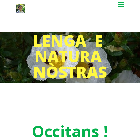
LENGA E
NATURA
NÒSTRAS
Occitans !