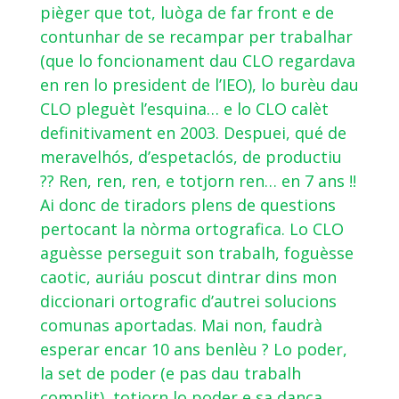
pièger que tot, luòga de far front e de
contunhar de se recampar per trabalhar
(que lo foncionament dau CLO regardava
en ren lo president de l’IEO), lo burèu dau
CLO pleguèt l’esquina… e lo CLO calèt
definitivament en 2003. Despuei, qué de
meravelhós, d’espetaclós, de productiu
?? Ren, ren, ren, e totjorn ren… en 7 ans !!
Ai donc de tiradors plens de questions
pertocant la nòrma ortografica. Lo CLO
aguèsse perseguit son trabalh, foguèsse
caotic, auriáu poscut dintrar dins mon
diccionari ortografic d’autrei solucions
comunas aportadas. Mai non, faudrà
esperar encar 10 ans benlèu ? Lo poder,
la set de poder (e pas dau trabalh
complit), totjorn lo poder e sa dança