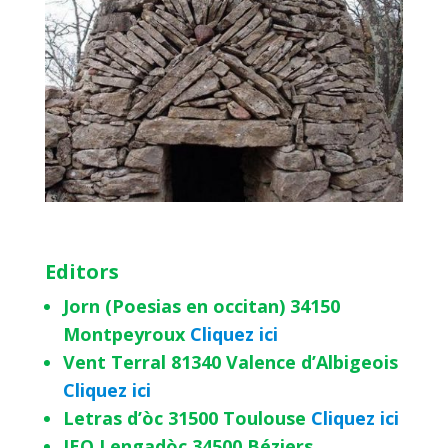
Editors
Jorn (Poesias en occitan) 34150
Montpeyroux
Cliquez ici
Vent Terral 81340 Valence d’Albigeois
Cliquez ici
Letras d’òc 31500 Toulouse
Cliquez ici
IEO Lengadòc 34500 Béziers