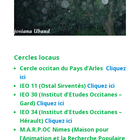
Cercles locaus
Cercle occitan du Pays d’Arles
Cliquez
ici
IEO 11 (Ostal Sirventés)
Cliquez ici
IEO 30 (Institut d’Etudes Occitanes –
Gard)
Cliquez ici
IEO 34 (Institut d’Etudes Occitanes –
Hérault)
Cliquez ici
M.A.R.P.OC Nimes (Maison pour
l’Animation et la Recherche Populaire