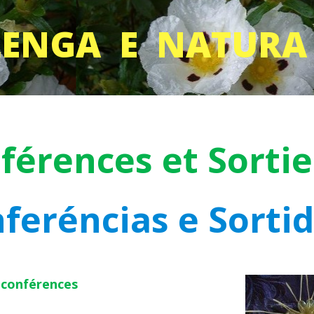
LENGA E NATURA
férences et Sorti
feréncias e Sorti
conférences