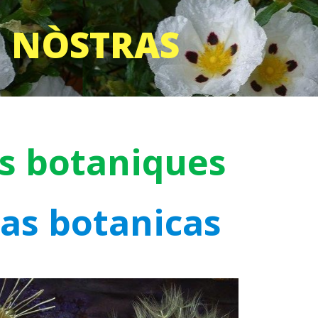
 NÒSTRAS
es botaniques
das botanicas