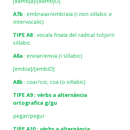
[kambja]/[kambjO]
A7b
: embraiar/embraia (i non sillabic e
intervocalic)
TIPE A8
: vocala finala del radical totjorn
sillabic
A8a
: enviar/envia (i sillabic)
[embia]/[embiO]
A8b
: coar/coï, coa (o sillabic)
TIPE A9 : vèrbs a alternància
ortografica g/gu
pegar/pegui
TIPE A10 : vèrbs a alternància