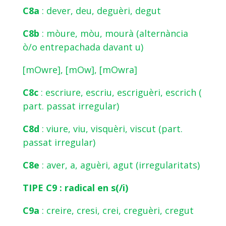
C8a
: dever, deu, deguèri, degut
C8b
: mòure, mòu, mourà (alternància
ò/o entrepachada davant u)
[mOwre], [mOw], [mOwra]
C8c
: escriure, escriu, escriguèri, escrich (
part. passat irregular)
C8d
: viure, viu, visquèri, viscut (part.
passat irregular)
C8e
: aver, a, aguèri, agut (irregularitats)
TIPE C9 : radical en s(/i)
C9a
: creire, cresi, crei, creguèri, cregut