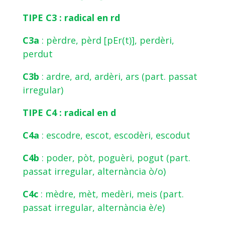
TIPE C3 : radical en rd
C3a
: pèrdre, pèrd [pEr(t)], perdèri,
perdut
C3b
: ardre, ard, ardèri, ars (part. passat
irregular)
TIPE C4 : radical en d
C4a
: escodre, escot, escodèri, escodut
C4b
: poder, pòt, poguèri, pogut (part.
passat irregular, alternància ò/o)
C4c
: mèdre, mèt, medèri, meis (part.
passat irregular, alternància è/e)