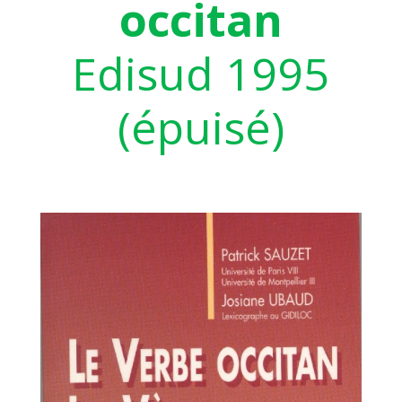
occitan
Edisud 1995
(épuisé)