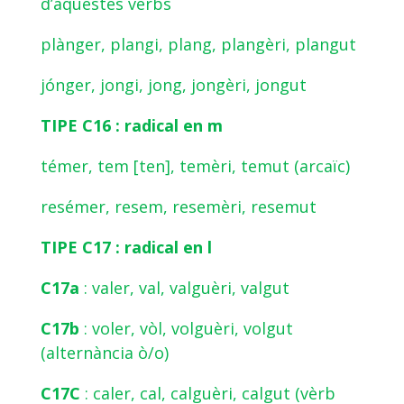
d’aquestes vèrbs
plànger, plangi, plang, plangèri, plangut
jónger, jongi, jong, jongèri, jongut
TIPE C16 : radical en m
témer, tem [ten], temèri, temut (arcaïc)
resémer, resem, resemèri, resemut
TIPE C17 : radical en l
C17a
: valer, val, valguèri, valgut
C17b
: voler, vòl, volguèri, volgut
(alternància ò/o)
C17C
: caler, cal, calguèri, calgut (vèrb