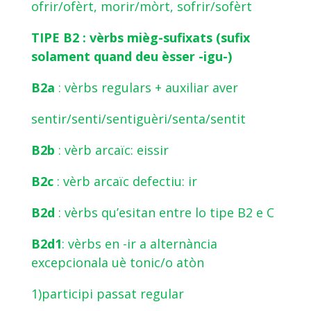
ofrir/ofèrt, morir/mòrt, sofrir/sofèrt
TIPE B2 : vèrbs mièg-sufixats (sufix
solament quand deu èsser -igu-)
B2a
: vèrbs regulars + auxiliar aver
sentir/senti/sentiguèri/senta/sentit
B2b
: vèrb arcaïc: eissir
B2c
: vèrb arcaïc defectiu: ir
B2d
: vèrbs qu’esitan entre lo tipe B2 e C
B2d1
: vèrbs en -ir a alternància
excepcionala uè tonic/o atòn
1)participi passat regular