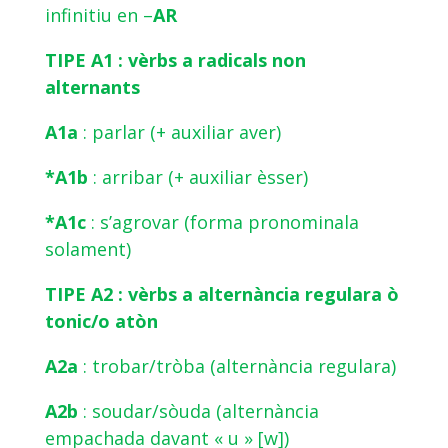
infinitiu en –
AR
TIPE A1 : vèrbs a radicals non
alternants
A1a
: parlar (+ auxiliar aver)
*A1b
: arribar (+ auxiliar èsser)
*A1c
: s’agrovar (forma pronominala
solament)
TIPE A2 : vèrbs a alternància regulara ò
tonic/o atòn
A2a
: trobar/tròba (alternància regulara)
A2b
: soudar/sòuda (alternància
empachada davant « u » [w])