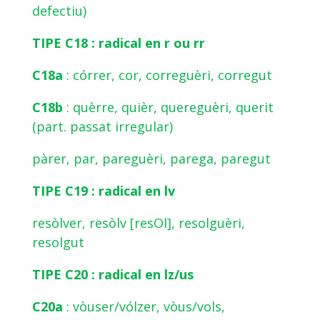
defectiu)
TIPE C18 : radical en r ou rr
C18a
: córrer, cor, correguèri, corregut
C18b
: quèrre, quièr, quereguèri, querit
(part. passat irregular)
pàrer, par, pareguèri, parega, paregut
TIPE C19 : radical en lv
resòlver, resòlv [resOl], resolguèri,
resolgut
TIPE C20 : radical en lz/us
C20a
: vòuser/vólzer, vòus/vols,