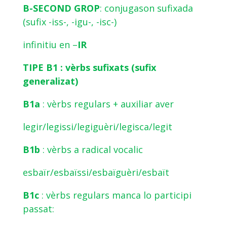
B-SECOND GROP
: conjugason sufixada
(sufix -iss-, -igu-, -isc-)
infinitiu en –
IR
TIPE B1 : vèrbs sufixats (sufix
generalizat)
B1a
: vèrbs regulars + auxiliar aver
legir/legissi/legiguèri/legisca/legit
B1b
: vèrbs a radical vocalic
esbaïr/esbaïssi/esbaïguèri/esbaït
B1c
: vèrbs regulars manca lo participi
passat: