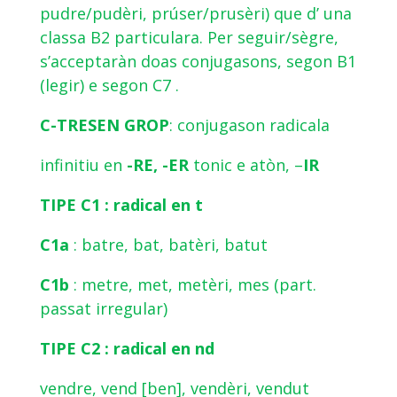
pudre/pudèri, prúser/prusèri) que d’ una
classa B2 particulara. Per seguir/sègre,
s’acceptaràn doas conjugasons, segon B1
(legir) e segon C7 .
C-TRESEN GROP
: conjugason radicala
infinitiu en
-RE, -ER
tonic e atòn, –
IR
TIPE C1 : radical en t
C1a
: batre, bat, batèri, batut
C1b
: metre, met, metèri, mes (part.
passat irregular)
TIPE C2 : radical en nd
vendre, vend [ben], vendèri, vendut