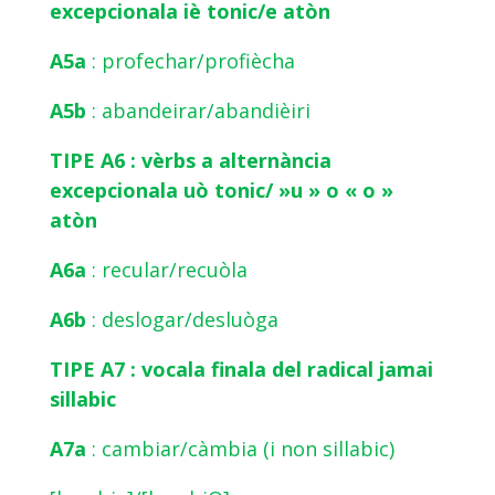
excepcionala iè tonic/e atòn
A5a
: profechar/profiècha
A5b
: abandeirar/abandièiri
TIPE A6 : vèrbs a alternància
excepcionala uò tonic/ »u » o « o »
atòn
A6a
: recular/recuòla
A6b
: deslogar/desluòga
TIPE A7 : vocala finala del radical jamai
sillabic
A7a
: cambiar/càmbia (i non sillabic)