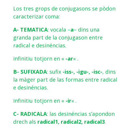
Los tres grops de conjugasons se pòdon
caracterizar coma:
A- TEMATICA
: vocala –
a
– dins una
granda part de la conjugason entre
radical e desinéncias.
infinitiu totjorn en «
-ar
« .
B- SUFIXADA
: sufix
-iss-, -igu-, -isc-
, dins
la màger part de las formas entre radical
e desinéncias.
infinitiu totjorn en «
-ir
« .
C- RADICALA
: las desinéncias s’apondon
drech als
radical1, radical2, radical3
.