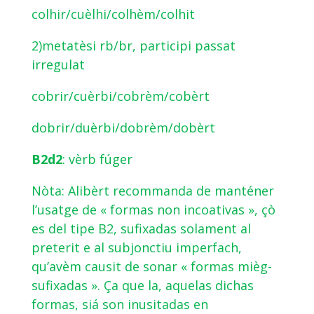
colhir/cuèlhi/colhèm/colhit
2)metatèsi rb/br, participi passat
irregulat
cobrir/cuèrbi/cobrèm/cobèrt
dobrir/duèrbi/dobrèm/dobèrt
B2d2
: vèrb fúger
Nòta: Alibèrt recommanda de manténer
l’usatge de « formas non incoativas », çò
es del tipe B2, sufixadas solament al
preterit e al subjonctiu imperfach,
qu’avèm causit de sonar « formas mièg-
sufixadas ». Ça que la, aquelas dichas
formas, siá son inusitadas en