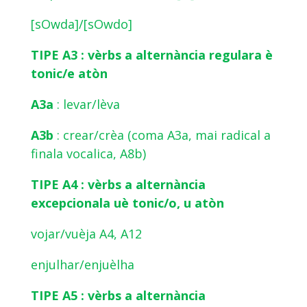
[sOwda]/[sOwdo]
TIPE A3 : vèrbs a alternància regulara è
tonic/e atòn
A3a
: levar/lèva
A3b
: crear/crèa (coma A3a, mai radical a
finala vocalica, A8b)
TIPE A4 : vèrbs a alternància
excepcionala uè tonic/o, u atòn
vojar/vuèja A4, A12
enjulhar/enjuèlha
TIPE A5 : vèrbs a alternància