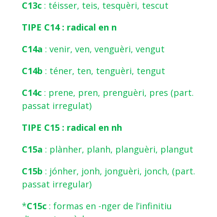
C13c
: téisser, teis, tesquèri, tescut
TIPE C14 : radical en n
C14a
: venir, ven, venguèri, vengut
C14b
: téner, ten, tenguèri, tengut
C14c
: prene, pren, prenguèri, pres (part.
passat irregulat)
TIPE C15 : radical en nh
C15a
: plànher, planh, planguèri, plangut
C15b
: jónher, jonh, jonguèri, jonch, (part.
passat irregular)
*
C15c
: formas en -nger de l’infinitiu