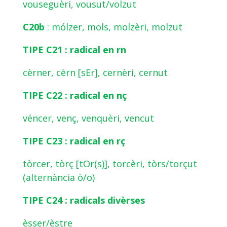
vouseguèri, vousut/volzut
C20b
: mólzer, mols, molzèri, molzut
TIPE C21 : radical en rn
cèrner, cèrn [sEr], cernèri, cernut
TIPE C22 : radical en nç
véncer, venç, venquèri, vencut
TIPE C23 : radical en rç
tòrcer, tòrç [tOr(s)], torcèri, tòrs/torçut
(alternància ò/o)
TIPE C24 : radicals divèrses
èsser/èstre